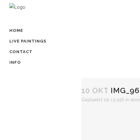
HOME
LIVE PAINTINGS
CONTACT
INFO
10 OKT
IMG_96
Geplaatst op 13:49h
in
doo