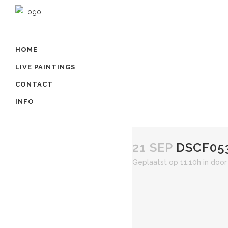
HOME
LIVE PAINTINGS
CONTACT
INFO
21 SEP
DSCF05
Geplaatst op 11:10h
in
doo