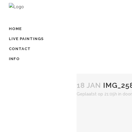
HOME
LIVE PAINTINGS
CONTACT
INFO
18 JAN
IMG_258
Geplaatst op 21:05h
in
doo