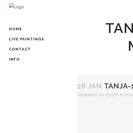
TAN
HOME
LIVE PAINTINGS
CONTACT
INFO
28 JAN
TANJA-
Geplaatst op 09:50h
in
doo