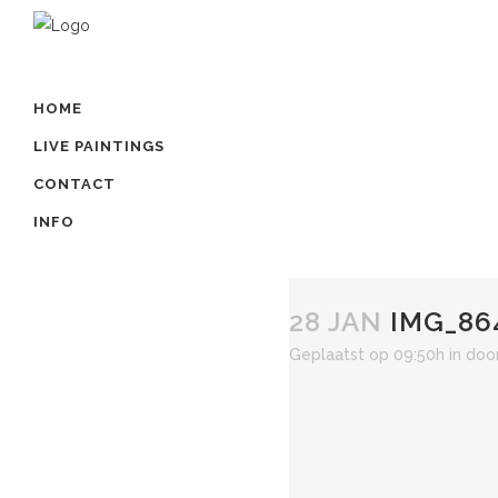
HOME
LIVE PAINTINGS
CONTACT
INFO
28 JAN
IMG_86
Geplaatst op 09:50h
in
doo