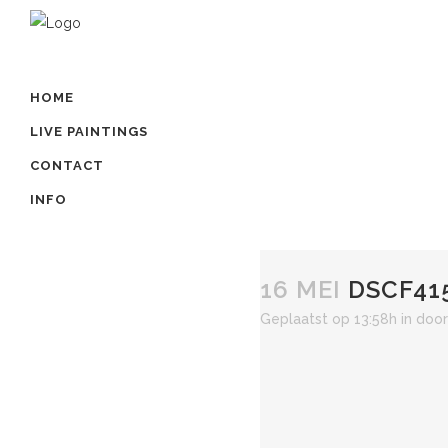
HOME
LIVE PAINTINGS
CONTACT
INFO
16 MEI
DSCF41
Geplaatst op 13:58h
in
doo