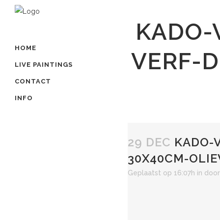
KADO-
HOME
VERF-D
LIVE PAINTINGS
CONTACT
INFO
29 DEC
KADO-V
30X40CM-OLIE
Geplaatst op 16:07h
in
doo