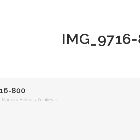
IMG_9716-
16-800
r
Marieke Bekke
0
Likes