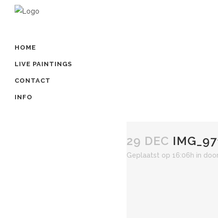
HOME
LIVE PAINTINGS
CONTACT
INFO
29 DEC
IMG_97
Geplaatst op 16:06h
in
doo