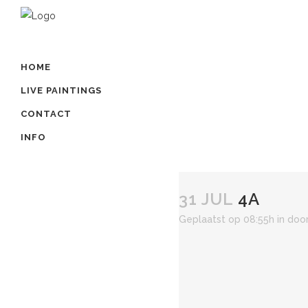
HOME
LIVE PAINTINGS
CONTACT
INFO
31 JUL
4A
Geplaatst op 08:55h
in
doo