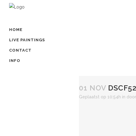
HOME
LIVE PAINTINGS
CONTACT
INFO
01 NOV
DSCF52
Geplaatst op 10:54h
in
doo