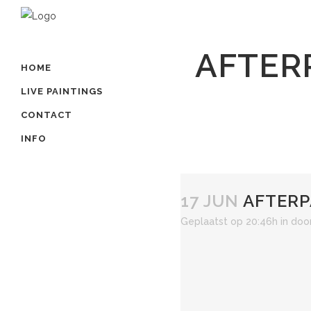
AFTER
HOME
LIVE PAINTINGS
CONTACT
INFO
17 JUN
AFTERP
Geplaatst op 20:46h
in
doo