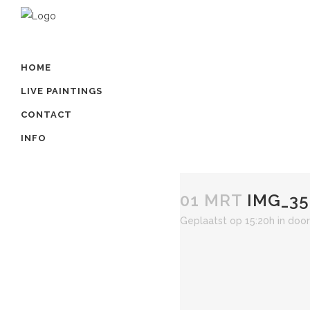
HOME
LIVE PAINTINGS
CONTACT
INFO
01 MRT
IMG_35
Geplaatst op 15:20h
in
doo