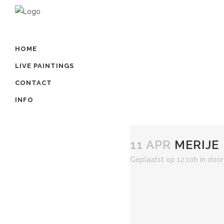
HOME
LIVE PAINTINGS
CONTACT
INFO
11 APR
MERIJE
Geplaatst op 12:10h
in
doo