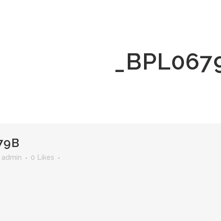
_BPL067
79B
r
admin
0
Likes