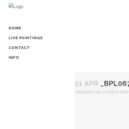
HOME
LIVE PAINTINGS
CONTACT
INFO
11 APR
_BPL06
Geplaatst op 10:37h
in
doo