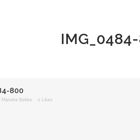
IMG_0484-
4-800
r
Marieke Bekke
0
Likes