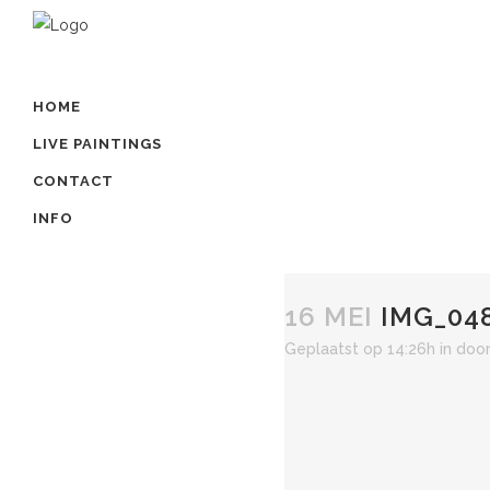
HOME
LIVE PAINTINGS
CONTACT
INFO
16 MEI
IMG_048
Geplaatst op 14:26h
in
doo