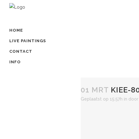
HOME
LIVE PAINTINGS
CONTACT
INFO
01 MRT
KIEE-8
Geplaatst op 15:57h
in
doo