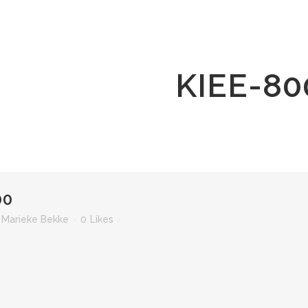
KIEE-80
00
r
Marieke Bekke
0
Likes