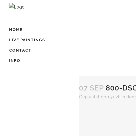
HOME
LIVE PAINTINGS
CONTACT
INFO
07 SEP
800-DS
Geplaatst op 15:02h
in
doo