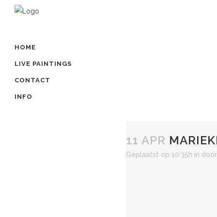
HOME
LIVE PAINTINGS
CONTACT
INFO
11 APR
MARIEK
Geplaatst op 10:35h
in
doo