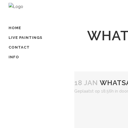
HOME
WHATS
LIVE PAINTINGS
CONTACT
INFO
18 JAN
WHATSAP
Geplaatst op 18:56h
in
doo