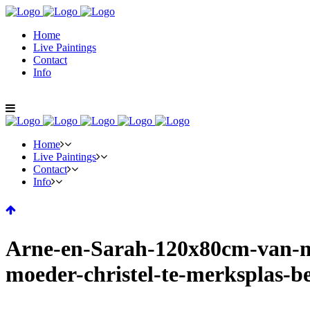
Home
Live Paintings
Contact
Info
Home
Live Paintings
Contact
Info
Arne-en-Sarah-120x80cm-van-ma
moeder-christel-te-merksplas-be