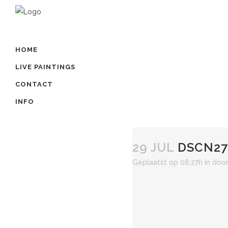
HOME
LIVE PAINTINGS
CONTACT
INFO
29 JUL
DSCN27
Geplaatst op 08:27h
in
doo