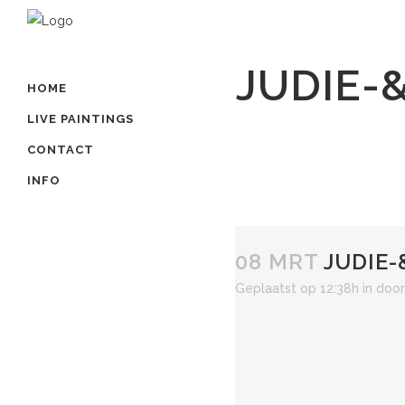
JUDIE-
HOME
LIVE PAINTINGS
CONTACT
INFO
08 MRT
JUDIE-
Geplaatst op 12:38h
in
doo