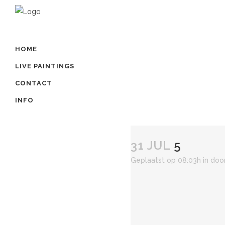
HOME
LIVE PAINTINGS
CONTACT
INFO
31 JUL
5
Geplaatst op 08:03h
in
doo