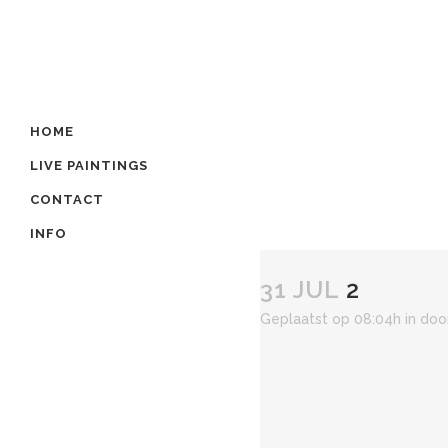
HOME
LIVE PAINTINGS
CONTACT
INFO
31 JUL
2
Geplaatst op 08:04h
in
doo