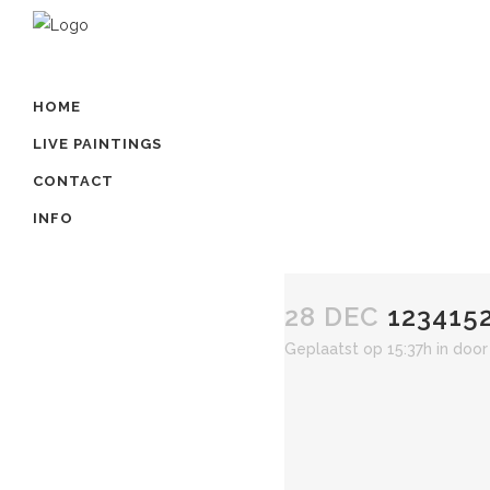
HOME
LIVE PAINTINGS
CONTACT
INFO
28 DEC
1234152
Geplaatst op 15:37h
in
doo