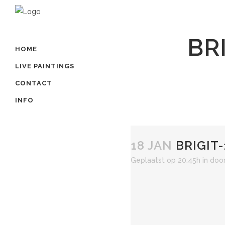
BR
HOME
LIVE PAINTINGS
CONTACT
INFO
18 JAN
BRIGIT-
Geplaatst op 20:45h
in
doo