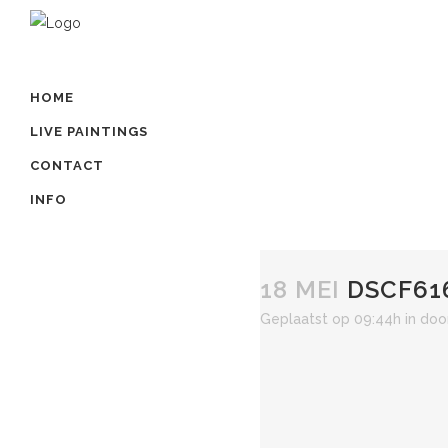
HOME
LIVE PAINTINGS
CONTACT
INFO
18 MEI
DSCF61
Geplaatst op 09:44h
in
doo