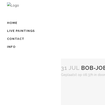
HOME
LIVE PAINTINGS
CONTACT
INFO
31 JUL
BOB-JOB
Geplaatst op 08:37h
in
doo