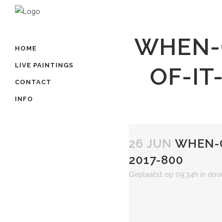
WHEN-
HOME
LIVE PAINTINGS
OF-IT
CONTACT
INFO
26 JUN
WHEN-G
2017-800
Geplaatst op 09:34h
in
doo