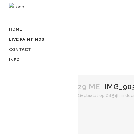
HOME
LIVE PAINTINGS
CONTACT
INFO
29 MEI
IMG_90
Geplaatst op 08:54h
in
doo