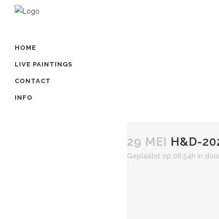
HOME
LIVE PAINTINGS
CONTACT
INFO
29 MEI
H&D-202
Geplaatst op 08:54h
in
doo