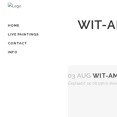
WIT-A
HOME
LIVE PAINTINGS
CONTACT
INFO
03 AUG
WIT-AM
Geplaatst op 06:59h
in
doo