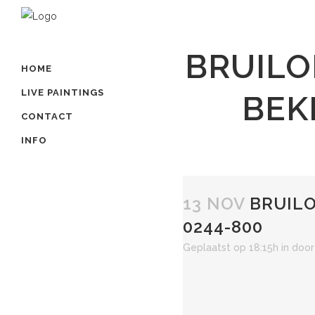
BRUILO
HOME
LIVE PAINTINGS
BEK
CONTACT
INFO
13 NOV
BRUILO
0244-800
Geplaatst op 18:15h
in
doo