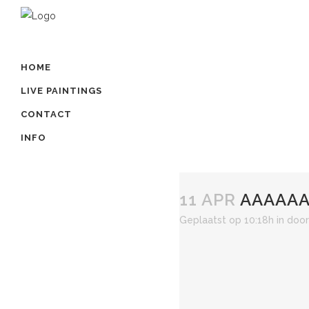
HOME
LIVE PAINTINGS
CONTACT
INFO
11 APR
AAAAAA
Geplaatst op 10:18h
in
doo