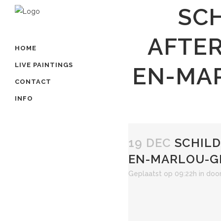
SCH
AFTE
HOME
LIVE PAINTINGS
EN-MA
CONTACT
INFO
19 DEC
SCHILD
EN-MARLOU-G
Geplaatst op 09:22h
in
doo