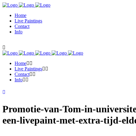
Home
Live Paintings
Contact
Info
Home
Live Paintings
Contact
Info
Promotie-van-Tom-in-universit
een-livepaint-met-extra-tijd-e