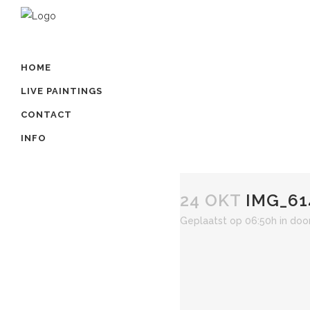
HOME
LIVE PAINTINGS
CONTACT
INFO
24 OKT
IMG_61
Geplaatst op 06:50h
in
doo