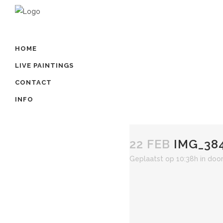
HOME
LIVE PAINTINGS
CONTACT
INFO
22 FEB
IMG_38
Geplaatst op 10:38h
in
doo