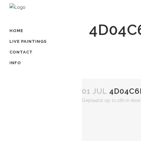
4D04C
HOME
LIVE PAINTINGS
CONTACT
INFO
01 JUL
4D04C6F
Geplaatst op 21:16h
in
doo