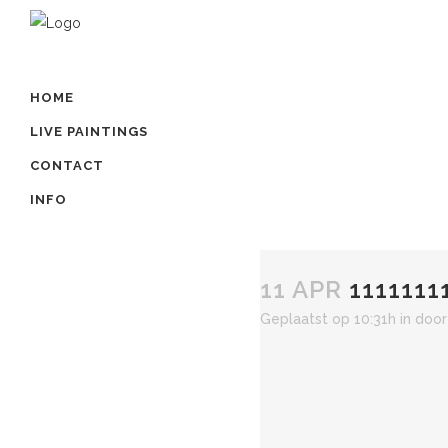
HOME
LIVE PAINTINGS
CONTACT
INFO
11 APR
1111111
Geplaatst op 10:31h
in
doo