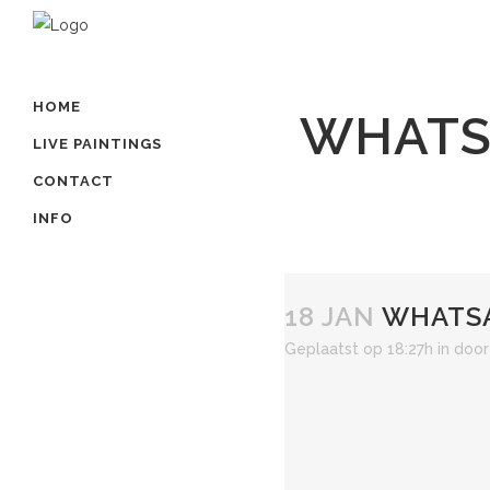
HOME
WHATSA
LIVE PAINTINGS
CONTACT
INFO
18 JAN
WHATSAP
Geplaatst op 18:27h
in
doo