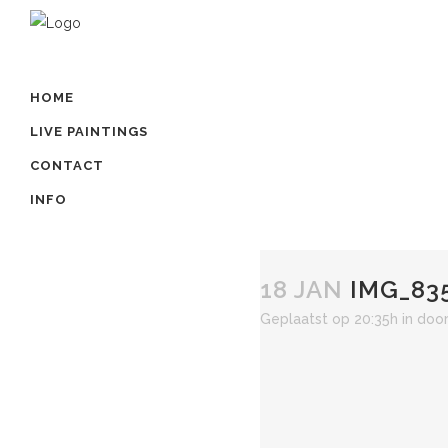
HOME
LIVE PAINTINGS
CONTACT
INFO
18 JAN
IMG_835
Geplaatst op 20:35h
in
doo