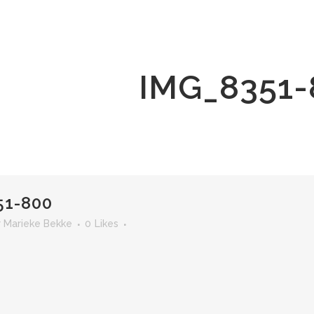
IMG_8351-
1-800
r
Marieke Bekke
0
Likes