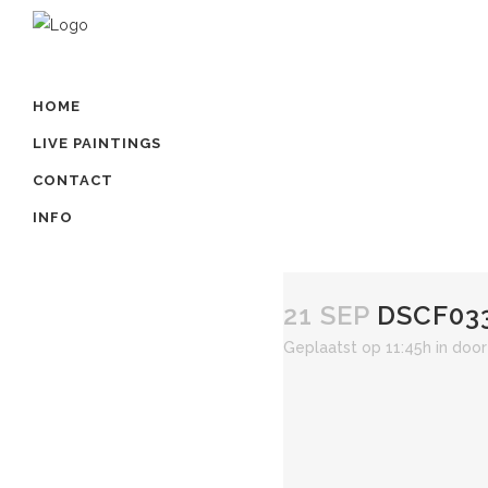
HOME
LIVE PAINTINGS
CONTACT
INFO
21 SEP
DSCF03
Geplaatst op 11:45h
in
doo