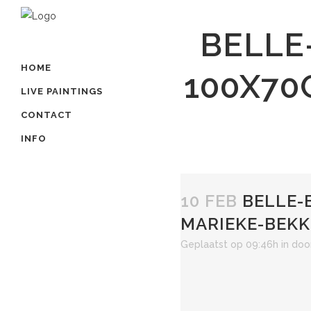
BELLE
HOME
100X70
LIVE PAINTINGS
CONTACT
INFO
10 FEB
BELLE-
MARIEKE-BEKK
Geplaatst op 09:46h
in
doo