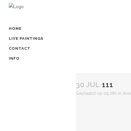
HOME
LIVE PAINTINGS
CONTACT
INFO
30 JUL
111
Geplaatst op 09:28h
in
doo