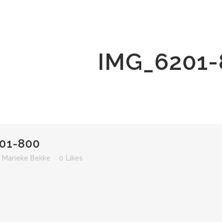
IMG_6201-
01-800
r
Marieke Bekke
0
Likes