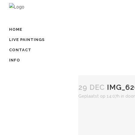
HOME
LIVE PAINTINGS
CONTACT
INFO
29 DEC
IMG_62
Geplaatst op 14:07h
in
doo