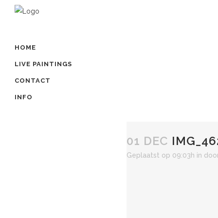
HOME
LIVE PAINTINGS
CONTACT
INFO
01 DEC
IMG_46
Geplaatst op 09:03h
in
doo