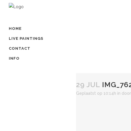
HOME
LIVE PAINTINGS
CONTACT
INFO
29 JUL
IMG_76
Geplaatst op 10:14h
in
doo