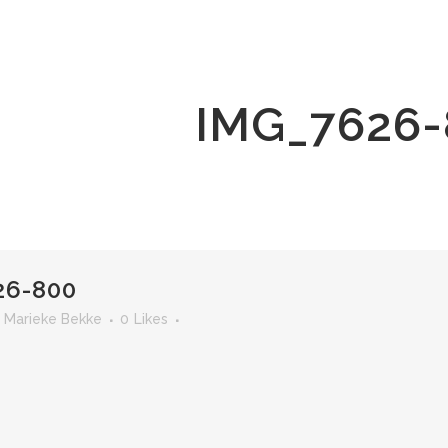
IMG_7626-
26-800
r
Marieke Bekke
0
Likes