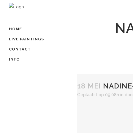
N
HOME
LIVE PAINTINGS
CONTACT
INFO
18 MEI
NADINE
Geplaatst op 09:08h
in
doo