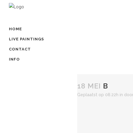
HOME
LIVE PAINTINGS
CONTACT
INFO
18 MEI
B
Geplaatst op 08:22h
in
doo